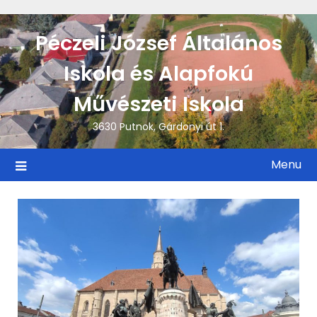
Skip
to
Péczeli József Általános
content
Iskola és Alapfokú
Művészeti Iskola
3630 Putnok, Gárdonyi út 1.
Menu