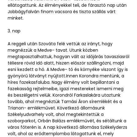
ellátogattunk. Az élményekkel teli, de fárasztó nap után
Jobbágyfalván finom vacsora és tiszta szállás várt
minket.
3. nap
A reggeli után Szováta felé vettük az irányt, hogy
megnézzük a Medve- tavat. Utunk közben
megtapasztalhattuk, hogyan vált az időjárás tavasziasról
téliesre rövid idő alatt, hiszen először szállingózni, majd
esni kezdett a hó. A Medve- tó és környéke viszont így is
gyönyörű látványt nyújtott.Innen Korondra mentünk, a
híres fazekasfaluba. Nagy élmény volt bepillantani a
fazekasság rejtelmeibe, igazi mestereket ismerni meg
és beszélgetni velük. Korondról Farkaslakára utaztunk
tovább, ahol megnéztük Tamási Áron síremlékét és a
Trianon- emlékművet. Következő állomásunk
Székelyudvarhely volt, ahol megtekintettük a
szoborparkot, Orbán Balázs emlékművét, és sétáltunk a
város főterén is. A nap következő állomása Székelyderzs
volt, ahol az erődtemplomba látogattunk el, mely