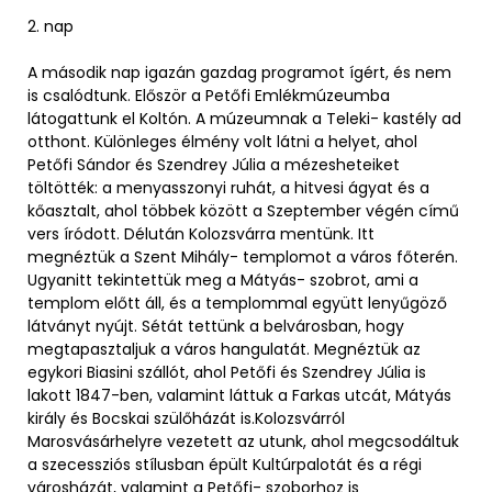
2. nap
A második nap igazán gazdag programot ígért, és nem
is csalódtunk. Először a Petőfi Emlékmúzeumba
látogattunk el Koltón. A múzeumnak a Teleki- kastély ad
otthont. Különleges élmény volt látni a helyet, ahol
Petőfi Sándor és Szendrey Júlia a mézesheteiket
töltötték: a menyasszonyi ruhát, a hitvesi ágyat és a
kőasztalt, ahol többek között a Szeptember végén című
vers íródott. Délután Kolozsvárra mentünk. Itt
megnéztük a Szent Mihály- templomot a város főterén.
Ugyanitt tekintettük meg a Mátyás- szobrot, ami a
templom előtt áll, és a templommal együtt lenyűgöző
látványt nyújt. Sétát tettünk a belvárosban, hogy
megtapasztaljuk a város hangulatát. Megnéztük az
egykori Biasini szállót, ahol Petőfi és Szendrey Júlia is
lakott 1847-ben, valamint láttuk a Farkas utcát, Mátyás
király és Bocskai szülőházát is.Kolozsvárról
Marosvásárhelyre vezetett az utunk, ahol megcsodáltuk
a szecessziós stílusban épült Kultúrpalotát és a régi
városházát, valamint a Petőfi- szoborhoz is