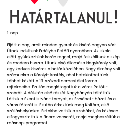
1. nap
Eljött a nap, amit minden gyerek és kísérő nagyon várt.
Útnak indultunk Erdélybe Petőfi nyomában. Az iskola
előtt gyülekeztünk korán reggel, majd felszálltunk a szép
és modern buszra. Utunk első állomása Nagykároly volt,
egy kedves kisváros a határ közelében. Nagy élmény volt
számunkra a Károlyi- kastély, ahol betekinthettünk
többet között a 19. századi nemesi életforma
rejtelmeibe. Ezután meglátogattuk a város Petőfi-
szobrát. A délután első részét Nagybányán töltöttük.
Láttuk a Szent István- tornyot, az Erzsébet- házat és a
város főterét is. Ezután érkeztünk meg Koltóra, első
szálláshelyünkre. Birtokba vettük a szobákat, és közösen
elfogyasztottuk a finom vacsorát, majd megbeszéltük a
másnapi programot.