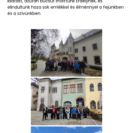
kilátást, azután búcsút intettünk Erdélynek, és
elindultunk haza sok emlékkel és élménnyel a fejünkben
és a szívünkben.