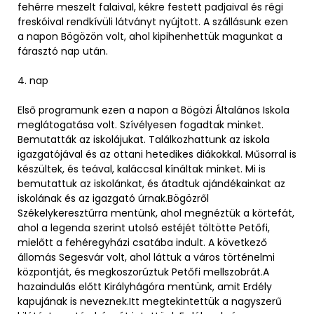
fehérre meszelt falaival, kékre festett padjaival és régi
freskóival rendkívüli látványt nyújtott. A szállásunk ezen
a napon Bögözön volt, ahol kipihenhettük magunkat a
fárasztó nap után.
4. nap
Első programunk ezen a napon a Bögözi Általános Iskola
meglátogatása volt. Szívélyesen fogadtak minket.
Bemutatták az iskolájukat. Találkozhattunk az iskola
igazgatójával és az ottani hetedikes diákokkal. Műsorral is
készültek, és teával, kaláccsal kínáltak minket. Mi is
bemutattuk az iskolánkat, és átadtuk ajándékainkat az
iskolának és az igazgató úrnak.Bögözről
Székelykeresztúrra mentünk, ahol megnéztük a körtefát,
ahol a legenda szerint utolsó estéjét töltötte Petőfi,
mielőtt a fehéregyházi csatába indult. A következő
állomás Segesvár volt, ahol láttuk a város történelmi
központját, és megkoszorúztuk Petőfi mellszobrát.A
hazaindulás előtt Királyhágóra mentünk, amit Erdély
kapujának is neveznek.Itt megtekintettük a nagyszerű