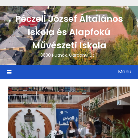
Skip
to
Péczeli József Általános
content
Iskola és Alapfokú
Művészeti Iskola
3630 Putnok, Gárdonyi út 1.
Menu