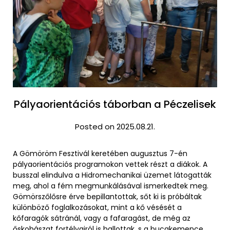
Pályaorientációs táborban a Péczelisek
Posted on 2025.08.21.
A Gömöröm Fesztivál keretében augusztus 7-én
pályaorientációs programokon vettek részt a diákok. A
busszal elindulva a Hidromechanikai üzemet látogatták
meg, ahol a fém megmunkálásával ismerkedtek meg.
Gömörszőlősre érve bepillantottak, sőt ki is próbáltak
különböző foglalkozásokat, mint a kő vésését a
kőfaragók sátránál, vagy a fafaragást, de még az
őskohászat fortélyairól is hallottak, s a bucakemence