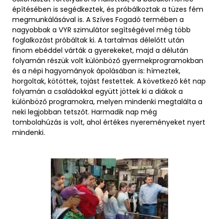
építésében is segédkeztek, és próbálkoztak a tüzes fém
megmunkálásával is. A Szíves Fogadó termében a
nagyobbak a VYR szimulátor segítségével még több
foglalkozást próbáltak ki. A tartalmas délelőtt után
finom ebéddel várták a gyerekeket, majd a délután
folyamán részük volt különböző gyermekprogramokban
és a népi hagyományok ápolásában is: hímeztek,
horgoltak, kötöttek, tojást festettek. A következő két nap
folyamán a családokkal együtt jöttek ki a diákok a
különböző programokra, melyen mindenki megtalálta a
neki legjobban tetszőt. Harmadik nap még
tombolahúzás is volt, ahol értékes nyereményeket nyert
mindenki.