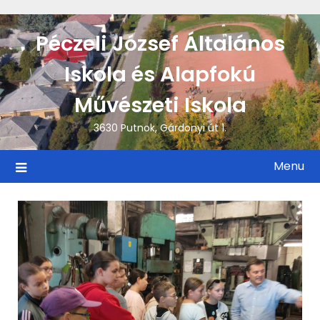
Skip
to
Péczeli József Általános
content
Iskola és Alapfokú
Művészeti Iskola
3630 Putnok, Gárdonyi út 1.
Menu