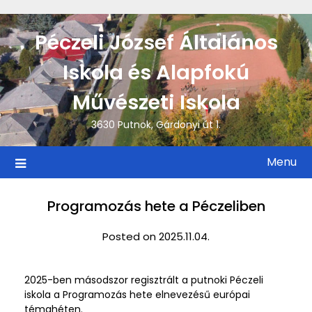
Péczeli József Általános
Iskola és Alapfokú
Művészeti Iskola
3630 Putnok, Gárdonyi út 1.
Menu
Programozás hete a Péczeliben
Posted on 2025.11.04.
2025-ben másodszor regisztrált a putnoki Péczeli
iskola a Programozás hete elnevezésű európai
témahéten.