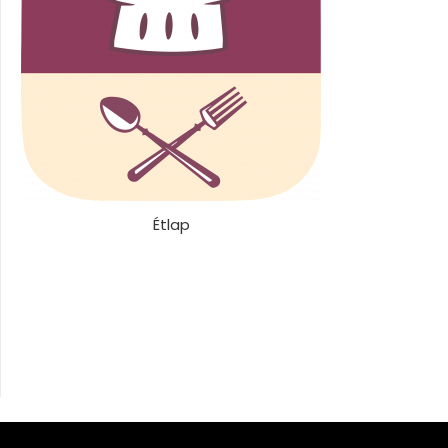
Étlap