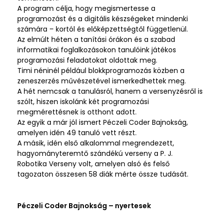
A program célja, hogy megismertesse a
programozást és a digitális készségeket mindenki
számára – kortól és előképzettségtől függetlenül.
Az elmúlt héten a tanítási órákon és a szabad
informatikai foglalkozásokon tanulóink játékos
programozási feladatokat oldottak meg.
Timi néninél például blokkprogramozás közben a
zeneszerzés művészetével ismerkedhettek meg.
A hét nemcsak a tanulásról, hanem a versenyzésről is
szólt, hiszen iskolánk két programozási
megmérettésnek is otthont adott.
Az egyik a már jól ismert Péczeli Coder Bajnokság,
amelyen idén 49 tanuló vett részt.
A másik, idén első alkalommal megrendezett,
hagyományteremtő szándékú verseny a P. J.
Robotika Verseny volt, amelyen alsó és felső
tagozaton összesen 58 diák mérte össze tudását.
Péczeli Coder Bajnokság – nyertesek