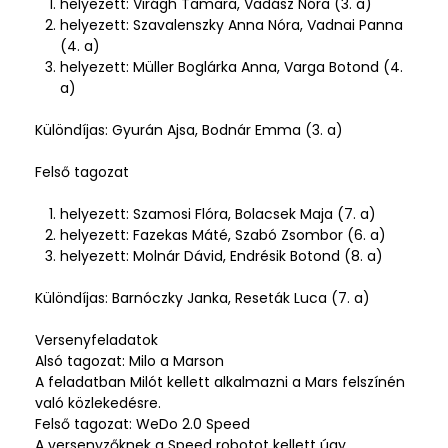
helyezett: Virágh Tamara, Vadász Nóra (3. a)
helyezett: Szavalenszky Anna Nóra, Vadnai Panna
(4. a)
helyezett: Müller Boglárka Anna, Varga Botond (4.
a)
Különdíjas: Gyurán Ajsa, Bodnár Emma (3. a)
Felső tagozat
helyezett: Szamosi Flóra, Bolacsek Maja (7. a)
helyezett: Fazekas Máté, Szabó Zsombor (6. a)
helyezett: Molnár Dávid, Endrésik Botond (8. a)
Különdíjas: Barnóczky Janka, Reseták Luca (7. a)
Versenyfeladatok
Alsó tagozat: Milo a Marson
A feladatban Milót kellett alkalmazni a Mars felszínén
való közlekedésre.
Felső tagozat: WeDo 2.0 Speed
A versenyzőknek a Speed robotot kellett úgy